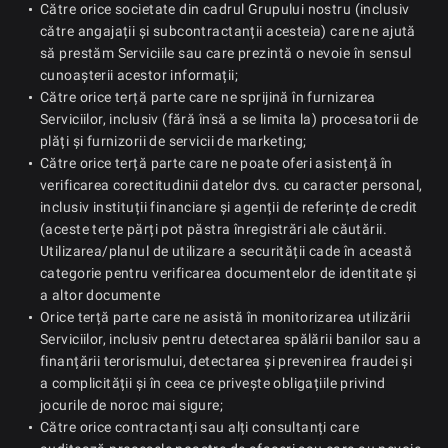
Către orice societate din cadrul Grupului nostru (inclusiv
către angajații și subcontractanții acesteia) care ne ajută
să prestăm Serviciile sau care prezintă o nevoie în sensul
cunoașterii acestor informații;
Către orice terță parte care ne sprijină în furnizarea
Serviciilor, inclusiv (fără însă a se limita la) procesatorii de
plăți și furnizorii de servicii de marketing;
Către orice terță parte care ne poate oferi asistență în
verificarea corectitudinii datelor dvs. cu caracter personal,
inclusiv instituții financiare și agenții de referințe de credit
(aceste terțe părți pot păstra înregistrări ale căutării.
Utilizarea/planul de utilizare a securității cade în această
categorie pentru verificarea documentelor de identitate și
a altor documente
Orice terță parte care ne asistă în monitorizarea utilizării
Serviciilor, inclusiv pentru detectarea spălării banilor sau a
finanțării terorismului, detectarea și prevenirea fraudei și
a complicității și în ceea ce privește obligațiile privind
jocurile de noroc mai sigure;
Către orice contractanți sau alți consultanți care