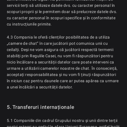
servicii terți să utilizeze datele dvs. cu caracter personal în
scopuri proprii și le permitem doar să prelucreze datele dvs.
cu caracter personal în scopuri specifice și în conformitate
cu instrucțiunile primite.
4.3 Compania le oferă clienților posibilitatea de a utiliza
„camere de chat” în care jucătorii pot comunica unii cu
ceilalți. Deși ne vom asigura că jucătorii respectă termenii
stabiliți prin Regulile Casei, nu vom fi răspunzători pentru
nicio încălcare a securității datelor care poate interveni ca
urmare a utilizării camerelor noastre de chat. În consecință,
acceptați responsabilitatea și nu vom fi ținuți răspunzători
în niciun caz pentru daunele care ar putea apărea ca urmare
a unei încălcări a securității datelor.
5. Transferuri internaționale
5.1 Companiile din cadrul Grupului nostru și unii dintre terții
noștri externi au sediul în afara Uniunii Europene, astfel încât