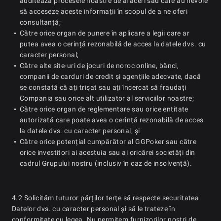
auditează procesele noastre de afaceri sau care au nevoie
să acceseze aceste informații în scopul de a ne oferi
consultanță;
Către orice organ de punere în aplicare a legii care ar
putea avea o cerință rezonabilă de acces la datele dvs. cu
caracter personal;
Către alte site-uri de jocuri de noroc online, bănci,
companii de carduri de credit și agențiile adecvate, dacă
se constată că ați trișat sau ați încercat să fraudați
Compania sau orice alt utilizator al serviciilor noastre;
Către orice organ de reglementare sau orice entitate
autorizată care poate avea o cerință rezonabilă de acces
la datele dvs. cu caracter personal; și
Către orice potențial cumpărător al GGPoker sau către
orice investitori ai acestuia sau ai oricărei societăți din
cadrul Grupului nostru (inclusiv în caz de insolvență).
4.2 Solicităm tuturor părților terțe să respecte securitatea
Datelor dvs. cu caracter personal și să le trateze în
conformitate cu legea. Nu permitem furnizorilor noștri de