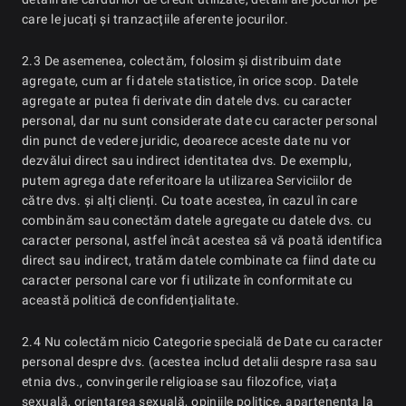
care le jucați și tranzacțiile aferente jocurilor.
2.3 De asemenea, colectăm, folosim și distribuim date
agregate, cum ar fi datele statistice, în orice scop. Datele
agregate ar putea fi derivate din datele dvs. cu caracter
personal, dar nu sunt considerate date cu caracter personal
din punct de vedere juridic, deoarece aceste date nu vor
dezvălui direct sau indirect identitatea dvs. De exemplu,
putem agrega date referitoare la utilizarea Serviciilor de
către dvs. și alți clienți. Cu toate acestea, în cazul în care
combinăm sau conectăm datele agregate cu datele dvs. cu
caracter personal, astfel încât acestea să vă poată identifica
direct sau indirect, tratăm datele combinate ca fiind date cu
caracter personal care vor fi utilizate în conformitate cu
această politică de confidențialitate.
2.4 Nu colectăm nicio Categorie specială de Date cu caracter
personal despre dvs. (acestea includ detalii despre rasa sau
etnia dvs., convingerile religioase sau filozofice, viața
sexuală, orientarea sexuală, opiniile politice, apartenența la