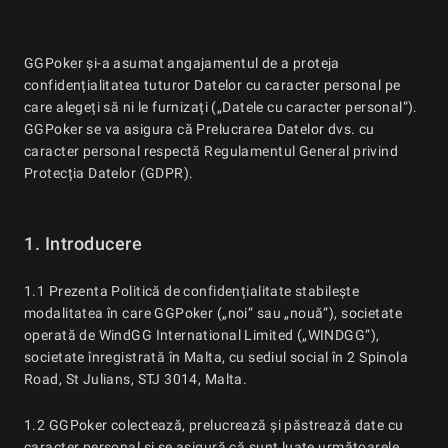
GGPoker și-a asumat angajamentul de a proteja
confidențialitatea tuturor Datelor cu caracter personal pe
care alegeți să ni le furnizați („Datele cu caracter personal”).
GGPoker se va asigura că Prelucrarea Datelor dvs. cu
caracter personal respectă Regulamentul General privind
Protecția Datelor (GDPR).
1. Introducere
1.1 Prezenta Politică de confidențialitate stabilește
modalitatea în care GGPoker („noi” sau „nouă”), societate
operată de WindGG International Limited („WINDGG”),
societate înregistrată în Malta, cu sediul social în 2 Spinola
Road, St Julians, STJ 3014, Malta.
1.2 GGPoker colectează, prelucrează și păstrează date cu
caracter personal și se asigură că sunt luate următoarele