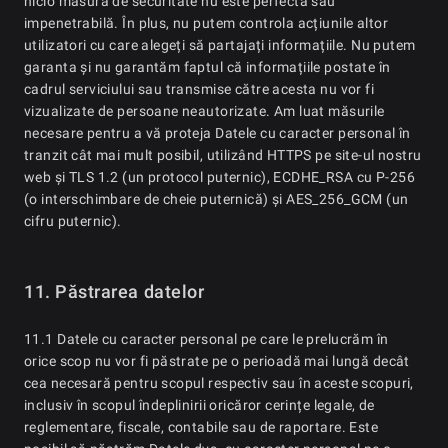
nicio măsură de securitate nu este perfectă sau
impenetrabilă. În plus, nu putem controla acțiunile altor
utilizatori cu care alegeți să partajați informațiile. Nu putem
garanta și nu garantăm faptul că informațiile postate în
cadrul serviciului sau transmise către acesta nu vor fi
vizualizate de persoane neautorizate. Am luat măsurile
necesare pentru a vă proteja Datele cu caracter personal în
tranzit cât mai mult posibil, utilizând HTTPS pe site-ul nostru
web și TLS 1.2 (un protocol puternic), ECDHE_RSA cu P-256
(o interschimbare de cheie puternică) și AES_256_GCM (un
cifru puternic).
11. Păstrarea datelor
11.1 Datele cu caracter personal pe care le prelucrăm în
orice scop nu vor fi păstrate pe o perioadă mai lungă decât
cea necesară pentru scopul respectiv sau în aceste scopuri,
inclusiv în scopul îndeplinirii oricăror cerințe legale, de
reglementare, fiscale, contabile sau de raportare. Este