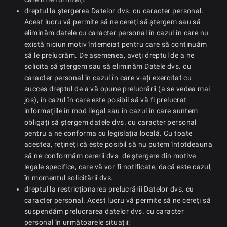
dreptul la ștergerea Datelor dvs. cu caracter personal.
Acest lucru vă permite să ne cereți să ștergem sau să
eliminăm datele cu caracter personal în cazul în care nu
există niciun motiv întemeiat pentru care să continuăm
să le prelucrăm. De asemenea, aveți dreptul de a ne
solicita să ștergem sau să eliminăm Datele dvs. cu
caracter personal în cazul în care v-ați exercitat cu
succes dreptul de a vă opune prelucrării (a se vedea mai
jos), în cazul în care este posibil să vă fi prelucrat
informațiile în mod ilegal sau în cazul în care suntem
obligați să ștergem datele dvs. cu caracter personal
pentru a ne conforma cu legislația locală. Cu toate
acestea, rețineți că este posibil să nu putem întotdeauna
să ne conformăm cererii dvs. de ștergere din motive
legale specifice, care vă vor fi notificate, dacă este cazul,
în momentul solicitării dvs.
dreptul la restricționarea prelucrării Datelor dvs. cu
caracter personal. Acest lucru vă permite să ne cereți să
suspendăm prelucrarea datelor dvs. cu caracter
personal în următoarele situații: