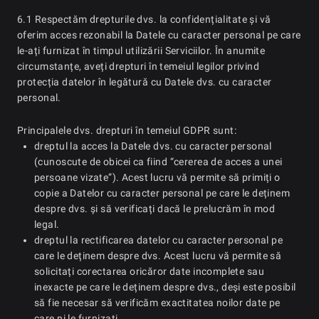
6.1 Respectăm drepturile dvs. la confidențialitate și vă
oferim acces rezonabil la Datele cu caracter personal pe care
le-ați furnizat în timpul utilizării Serviciilor. În anumite
circumstanțe, aveți drepturi în temeiul legilor privind
protecția datelor în legătură cu Datele dvs. cu caracter
personal.
Principalele dvs. drepturi în temeiul GDPR sunt:
dreptul la acces la Datele dvs. cu caracter personal
(cunoscute de obicei ca fiind “cererea de acces a unei
persoane vizate”). Acest lucru vă permite să primiți o
copie a Datelor cu caracter personal pe care le deținem
despre dvs. și să verificați dacă le prelucrăm în mod
legal.
dreptul la rectificarea datelor cu caracter personal pe
care le deținem despre dvs. Acest lucru vă permite să
solicitați corectarea oricăror date incomplete sau
inexacte pe care le deținem despre dvs., deși este posibil
să fie necesar să verificăm exactitatea noilor date pe
care ni le furnizați.