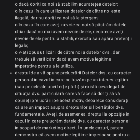
o dacă doriți ca noi să stabilim acuratețea datelor;
o în cazul în care utilizarea datelor de către noi este
ilegală, dar nu doriți ca noi să le ștergem;
o în cazul în care aveți nevoie ca noi să păstrăm datele
chiar dacă nu mai avem nevoie de ele, deoarece aveți
nevoie de ele pentru a stabili, exercita sau apăra pretenții
legale;
o v-ați opus utilizării de către noi a datelor dvs., dar
trebuie să verificăm dacă avem motive legitime
imperative pentru a le utiliza.
dreptul de a vă opune prelucrării Datelor dvs. cu caracter
personal în cazul în care ne bazăm pe un interes legitim
(sau pe cele ale unei terțe părți) și există ceva legat de
situația dvs. particulară care vă face să doriți să vă
opuneți prelucrării pe acest motiv, deoarece considerați
că are un impact asupra drepturilor și libertăților dvs.
fundamentale. Aveți, de asemenea, dreptul la opoziție în
cazul în care prelucrăm datele dvs. cu caracter personal
în scopuri de marketing direct. În unele cazuri, putem
demonstra că avem motive legitime imperioase pentru a