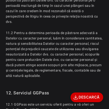
posibil să păstrăm Datele dvs. cu caracter personal pe o
perioadă mai lungă de timp în cazul unei plângeri sau în
cazul în care credem în mod rezonabil că există o
perspectivă de litigiu în ceea ce privește relația noastră cu
dvs.
11.2 Pentru a determina perioada de păstrare adecvată a
Datelor cu caracter personal, luăm în considerare cantitatea,
natura și sensibilitatea Datelor cu caracter personal, riscul
potențial de prejudicii cauzate de utilizarea sau divulgarea
neautorizată a Datelor dvs. cu caracter personal, scopurile
pentru care prelucrăm Datele dvs. cu caracter personal și
dacă putem atinge aceste scopuri prin alte mijloace, precum
și cerințele legale, de reglementare, fiscale, contabile sau de
altă natură aplicabile.
12. Serviciul GGPass
DESCARCĂ
12.1 GGPass este un serviciu oferit pentru a vă oferi un