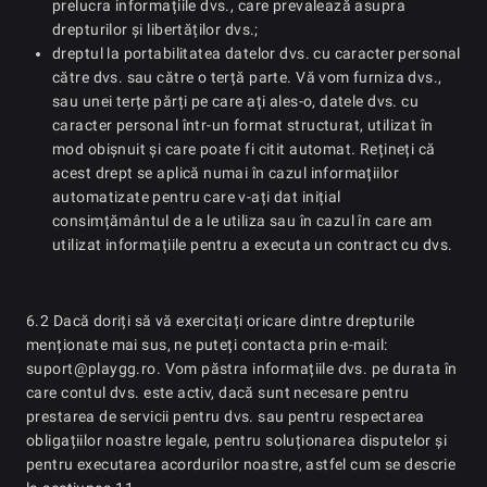
prelucra informațiile dvs., care prevalează asupra
drepturilor și libertăților dvs.;
dreptul la portabilitatea datelor dvs. cu caracter personal
către dvs. sau către o terță parte. Vă vom furniza dvs.,
sau unei terțe părți pe care ați ales-o, datele dvs. cu
caracter personal într-un format structurat, utilizat în
mod obișnuit și care poate fi citit automat. Rețineți că
acest drept se aplică numai în cazul informațiilor
automatizate pentru care v-ați dat inițial
consimțământul de a le utiliza sau în cazul în care am
utilizat informațiile pentru a executa un contract cu dvs.
6.2 Dacă doriți să vă exercitați oricare dintre drepturile
menționate mai sus, ne puteți contacta prin e-mail:
suport@playgg.ro. Vom păstra informațiile dvs. pe durata în
care contul dvs. este activ, dacă sunt necesare pentru
prestarea de servicii pentru dvs. sau pentru respectarea
obligațiilor noastre legale, pentru soluționarea disputelor și
pentru executarea acordurilor noastre, astfel cum se descrie