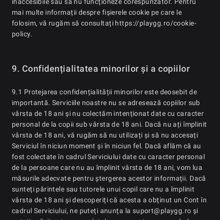
inaccesibile sau să nu funcționeze corespunzător. Pentru
mai multe informații despre fișierele cookie pe care le
folosim, vă rugăm să consultați https://playgg.ro/cookie-
policy.
9. Confidențialitatea minorilor și a copiilor
9.1 Protejarea confidențialității minorilor este deosebit de
importantă. Serviciile noastre nu se adresează copiilor sub
vârsta de 18 ani și nu colectăm intenționat date cu caracter
personal de la copii sub vârsta de 18 ani. Dacă nu ați împlinit
vârsta de 18 ani, vă rugăm să nu utilizați și să nu accesați
Serviciul în niciun moment și în niciun fel. Dacă aflăm că au
fost colectate în cadrul Serviciului date cu caracter personal
de la persoane care nu au împlinit vârsta de 18 ani, vom lua
măsurile adecvate pentru ștergerea acestor informații. Dacă
sunteți părintele sau tutorele unui copil care nu a împlinit
vârsta de 18 ani și descoperiți că acesta a obținut un Cont în
cadrul Serviciului, ne puteți anunța la suport@playgg.ro și