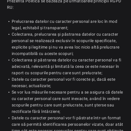
Prezenta Politică se bazează pe următoarele principii RGPD
RU:
Prelucrarea datelor cu caracter personal are loc în mod
legal, echitabil și transparent;
Colectarea, prelucrarea și păstrarea datelor cu caracter
personal se realizează exclusiv în scopurile specificate,
explicite și legitime și nu va avea loc nicio altă prelucrare
incompatibilă cu aceste scopuri;
Colectarea și păstrarea datelor cu caracter personal va fi
adecvată, relevantă și limitată la ceea ce este necesar în
raport cu scopurile pentru care sunt prelucrate;
Datele cu caracter personal vor fi corecte și, dacă este
necesar, actualizate;
Se vor lua măsurile necesare pentru a se asigura că datele
cu caracter personal care sunt inexacte, având în vedere
scopurile pentru care sunt prelucrate, sunt șterse sau
rectificate fără întârziere;
Datele cu caracter personal vor fi păstrate într-un format
care să permită identificarea persoanelor vizate, doar atât
timp cât este necesar scopurilor pentru care sunt obținute