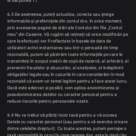
la secțiunea 11.
6.3 De asemenea, puteți actualiza, corecta sau șterge
informațiile și preferințele din contul dvs. în orice moment,
prin accesarea paginii de stări ale Contului din fila „Contul
meu” din Casierie. Vă rugăm să rețineți că orice modificări pe
care le efectuați vor fi reflectate în bazele de date de
utilizatori activi instantaneu sau într-o perioadă de timp
rezonabilă, putem să păstrăm toate informațiile pe care le
transmiteți în scopul creării de copii de rezervă, al arhivării, al
prevenirii fraudelor și abuzurilor, al analizelor, al îndeplinirii
obligațiilor legale sau în cazurile în care considerăm în mod
rezonabil că avem un temei legitim pentru a face acest lucru.
Dacă este adecvat și posibil, vom aplica anonimizarea și
pseudonimizarea datelor cu caracter personal pentru a
reduce riscurile pentru persoanele vizate.
6.4 Nu va trebui să plătiți nicio taxă pentru a vă accesa
Datele cu caracter personal (sau pentru a vă exercita oricare
dintre celelalte drepturi). Cu toate acestea, putem percepe o
taxă rezonabilă în cazul în care cererea dvs. este în mod clar