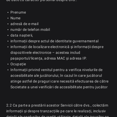
Prenume
Nume
adresă de e-mail
număr de telefon mobil
data nașterii,
informații despre actul de identitate guvernamental
informații de localizare electronică și informații despre
dispozitivele electronice – acestea includ
pașaportul/licența, adresa MAC și adresa IP.
Ocupație
Informații privind venitul pentru a verifica nivelurile de
accesibilitate ale jucătorului, în cazul în care jucătorul
atinge astfel de praguri care necesită efectuarea de către
Societate a unei verificări de accesibilitate pentru jucător
2.2 Ca parte a prestării acestor Servicii către dvs., colectăm
informații și despre tranzacțiile pe care le realizați, inclusiv
detalii ale cardurilor de credit utilizate, detalii ale jocurilor pe