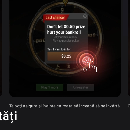
Te poți asigura și înainte ca roata să înceapă să se învârtă
C
tăți