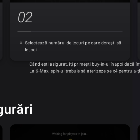
02
Selectează numărul de jocuri pe care dorești să
le joci
Când ești asigurat, îți primești buy-in-ul înapoi dacă în
La 6-Max, spin-ul trebuie să aterizeze pe x4 pentru a-ți
gurări