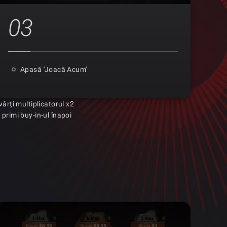
03
Apasă 'Joacă Acum'
vârți multiplicatorul x2
 primi buy-in-ul înapoi