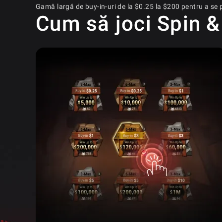
Gamă largă de buy-in-uri de la $0.25 la $200 pentru a se po
Cum să joci Spin &