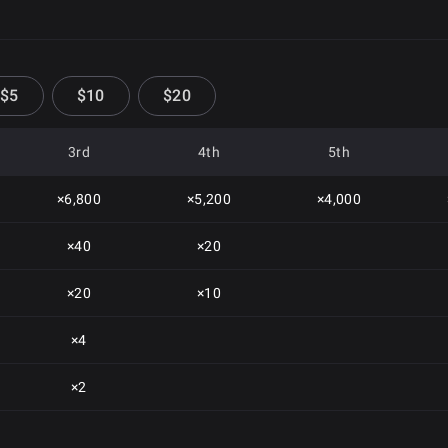
$5
$10
$20
3rd
4th
5th
×6,800
×5,200
×4,000
×40
×20
×20
×10
×4
×2