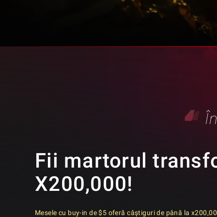
Î
Fii martorul transf
X200,000!
Mesele cu buy-in de $5 oferă câștiguri de până la x200,00