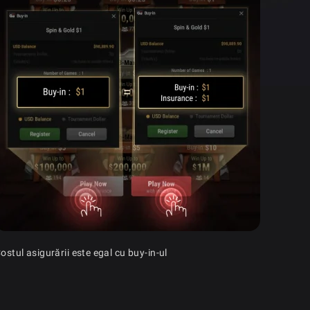
ostul asigurării este egal cu buy-in-ul