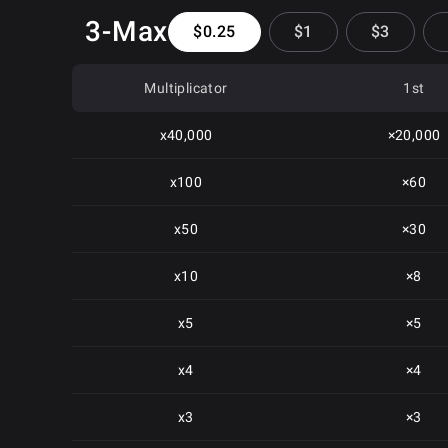
3-Max
$0.25
$1
$3
Multiplicator
1st
x40,000
×20,000
x100
×60
x50
×30
x10
×8
x5
×5
x4
×4
x3
×3