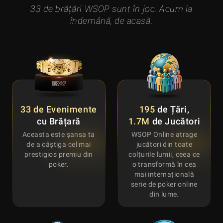
33 de brățări WSOP sunt în joc. Acum la
îndemână, de acasă.
33 de Evenimente
195
de Țări,
cu Brățară
1.7M
de Jucători
Aceasta este șansa ta
WSOP Online atrage
de a câștiga cel mai
jucători din toate
prestigios premiu din
colțurile lumii, ceea ce
poker.
o transformă în cea
mai internațională
serie de poker online
din lume.