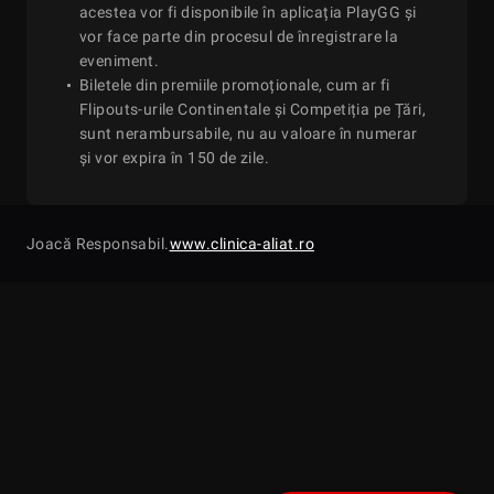
acestea vor fi disponibile în aplicația PlayGG și
vor face parte din procesul de înregistrare la
eveniment.
Biletele din premiile promoționale, cum ar fi
Flipouts-urile Continentale și Competiția pe Țări,
sunt nerambursabile, nu au valoare în numerar
și vor expira în 150 de zile.
Joacă Responsabil.
www.clinica-aliat.ro