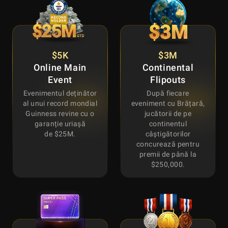
$5K
$3M
Online Main
Continental
Event
Flipouts
Evenimentul deținător
După fiecare
al unui record mondial
eveniment cu Brățară,
Guinness revine cu o
jucătorii de pe
garanție uriașă
continentul
de $25M.
câștigătorilor
concurează pentru
premii de până la
$250,000.