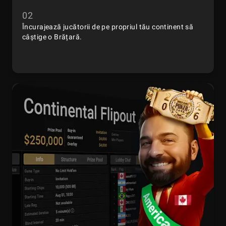
02
Încurajează jucătorii de pe propriul tău continent să
câștige o Brățară.