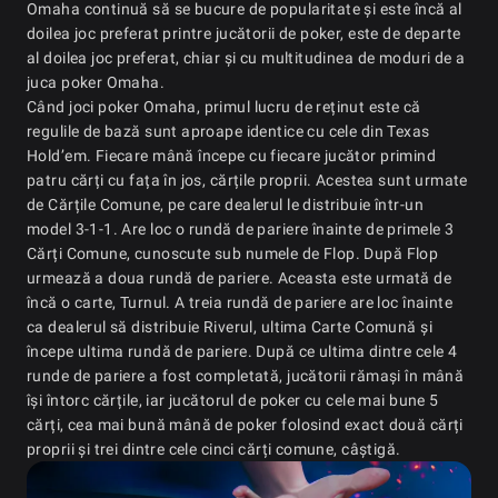
Omaha continuă să se bucure de popularitate și este încă al
doilea joc preferat printre jucătorii de poker, este de departe
al doilea joc preferat, chiar și cu multitudinea de moduri de a
juca poker Omaha.
Când joci poker Omaha, primul lucru de reținut este că
regulile de bază sunt aproape identice cu cele din Texas
Hold’em. Fiecare mână începe cu fiecare jucător primind
patru cărți cu fața în jos, cărțile proprii. Acestea sunt urmate
de Cărțile Comune, pe care dealerul le distribuie într-un
model 3-1-1. Are loc o rundă de pariere înainte de primele 3
Cărți Comune, cunoscute sub numele de Flop. După Flop
urmează a doua rundă de pariere. Aceasta este urmată de
încă o carte, Turnul. A treia rundă de pariere are loc înainte
ca dealerul să distribuie Riverul, ultima Carte Comună și
începe ultima rundă de pariere. După ce ultima dintre cele 4
runde de pariere a fost completată, jucătorii rămași în mână
își întorc cărțile, iar jucătorul de poker cu cele mai bune 5
cărți, cea mai bună mână de poker folosind exact două cărți
proprii și trei dintre cele cinci cărți comune, câștigă.