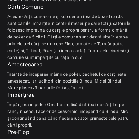
Cărți Comune
Aceste cărți, cunoscute și sub denumirea de board cards,
sunt cărțile împărțite în centrul mesei, pe care toți jucătorii le
folosesc împreună cu cărțile proprii pentru a forma o mână
de poker de 5 cărți. Cărțile comune sunt dezvăluite în etape:
primele trei cărți se numesc Flop, urmate de Turn (a patra
carte) și, în final, River (a cincea carte). Toate cele cinci cărți
comune sunt împărțite cu fața în sus.
Amestecarea
Înainte de începerea mâinii de poker, pachetul de cărți este
amestecat, iar jucătorii din pozițiile Blindul Mic și Blindul
Mare plasează pariurile forțate în pot.
Împărțirea
Împărțirea în poker Omaha implică distribuirea cărților pe
rând, în sensul acelor de ceasornic, începând cu Blindul Mic
și continuând până când fiecare jucător primește cele patru
cărți proprii.
Pre-Flop