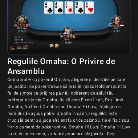
Regulile Omaha: O Privire de
Ansamblu
Comparativ cu pokerul Omaha, alegerile și deciziile pe care
un jucător de poker trebuie să le ia în Texas Hold’em sunt la
fel de simple ca prăjirea pâinii. Indiferent de stilul tău
preferat de joc în Omaha, fie că este Fixed Limit, Pot Limit
Omaha, No Limit Omaha sau Omaha Hi Low, înțelegerea
modului de a juca poker Omaha în cadrul regulilor este
crucială pentru a juca eficient la orice cazinou, fie el fizic sau
într-o cameră de poker online. Omaha Hi Lo și Omaha Hi Low
sunt, de asemenea, variante populare ale jocului. Deși