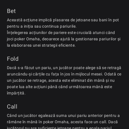
Bet
Această acțiune implică plasarea de jetoane sau bani în pot
pentru a iniția sau continua pariurile.
Înțelegerea acțiunilor de pariere este crucială atunci când
joci poker Omaha, deoarece ajută la gestionarea pariurilor și
la elaborarea unei strategii eficiente.
Fold
Dacă s-a făcut un pariu, un jucător poate alege să se retragă
aruncându-și cărțile cu fața în jos în mijlocul mesei. Odată ce
un jucător se retrage, acesta este eliminat din mână și nu
poate lua alte acțiuni până când următoarea mână este
împărțită.
Call
Când un jucător egalează suma unui pariu anterior pentru a
rămâne în mână în poker Omaha, acesta face un call. Dacă
jucătorul nu are suficiente jetoane pentru a egala pariul