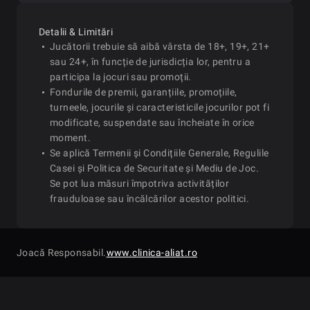
(Jucătorii nou înregistrați vor primi P20.000 pentru început).
Play Money nu au valoare monetară și nu pot fi utilizați
Detalii & Limitări
împreună cu numerar, C$, T$ sau orice altă monedă sau
Jucătorii trebuie să aibă vârsta de 18+, 19+, 21+
bilet.
sau 24+, în funcție de jurisdicția lor, pentru a
Unele funcționalități pot să nu fie disponibile la mesele de
participa la jocuri sau promoții.
Play Money
Fondurile de premii, garanțiile, promoțiile,
Eligibilitatea pentru Play Money este supusă termenilor și
turneele, jocurile și caracteristicile jocurilor pot fi
condițiilor jurisdicției jucătorului.
modificate, suspendate sau încheiate în orice
moment.
Se aplică Termenii și Condițiile Generale, Regulile
Casei și Politica de Securitate și Mediu de Joc.
Se pot lua măsuri împotriva activităților
frauduloase sau încălcărilor acestor politici.
Joacă Responsabil.
www.clinica-aliat.ro