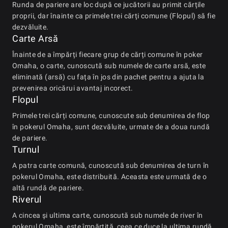
Runda de pariere are loc după ce jucătorii au primit cărțile
proprii, dar înainte ca primele trei cărți comune (Flopul) să fie
dezvăluite.
Carte Arsă
Înainte de a împărți fiecare grup de cărți comune în poker
Omaha, o carte, cunoscută sub numele de carte arsă, este
eliminată (arsă) cu fața în jos din pachet pentru a ajuta la
prevenirea oricărui avantaj incorect.
Flopul
Primele trei cărți comune, cunoscute sub denumirea de flop
în pokerul Omaha, sunt dezvăluite, urmate de a doua rundă
de pariere.
Turnul
A patra carte comună, cunoscută sub denumirea de turn în
pokerul Omaha, este distribuită. Aceasta este urmată de o
altă rundă de pariere.
Riverul
A cincea și ultima carte, cunoscută sub numele de river în
pokerul Omaha, este împărțită, ceea ce duce la ultima rundă