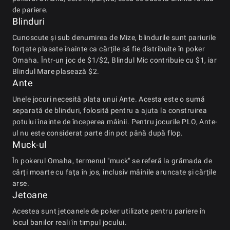
de pariere.
Blinduri
Cunoscute și sub denumirea de Mize, blindurile sunt pariurile
forțate plasate înainte ca cărțile să fie distribuite în poker
Omaha. Într-un joc de $1/$2, Blindul Mic contribuie cu $1, iar
Blindul Mare plasează $2.
Ante
Unele jocuri necesită plata unui Ante. Acesta este o sumă
separată de blinduri, folosită pentru a ajuta la construirea
potului înainte de începerea mâinii. Pentru jocurile PLO, Ante-
ul nu este considerat parte din pot până după flop.
Muck-ul
În pokerul Omaha, termenul "muck" se referă la grămada de
cărți moarte cu fața în jos, inclusiv mâinile aruncate și cărțile
arse.
Jetoane
Acestea sunt jetoanele de poker utilizate pentru pariere în
locul banilor reali în timpul jocului.