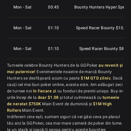
Bounty Hunters Sunday Speci
Mon - Sat
00:45
Bounty Hunters Hyper Specia
Sun
11:30
[7-Max]
Mon - Sat
01:10
Speed Racer Bounty $10.80 
Bounty Hunters Sunday Spec
Sun
11:30
[7-Max]
Mon - Sat
01:10
Speed Racer Bounty $88 [1
Sun
12:30
Bounty Hunters Sunday Speci
Turneele celebre Bounty Hunters de la GGPoker
au revenit și
Bounty Hunters Deepstack
mai puternice!
Evenimentele noastre de marcă Bounty
Mon - Sat
01:15
$5.40
Hunters se desfășoară acum cu peste
$1M GTD zilnic
. Dacă
Sun
12:30
Bounty Hunters Sunday Spec
cauți cel mai bun poker online, acesta este. Am adăugat zeci
de turnee noi
în fiecare zi
cu fonduri de premii uriașe. Buy-in-
Mon - Sat
01:15
Bounty Hunters Deepstack T
urile încep de la
doar $1.08
și totul culminează cu
turneele
Sun
12:30
Bounty Hunters Sunday Speci
de neratat $750K
Main Event de duminică și
$1M High
Rollers
Main Event.
Indiferent cine ești, suntem siguri că vei găsi ceva pe placul
Mon - Sat
01:30
Bounty Hunters $5.4
Sun
13:30
Bounty Hunters Sunday Spec
tău aici la GGPoker, cea mai mare cameră de poker din lume.
Ia un stack și joacă-ți șansa pentru aceste bounties