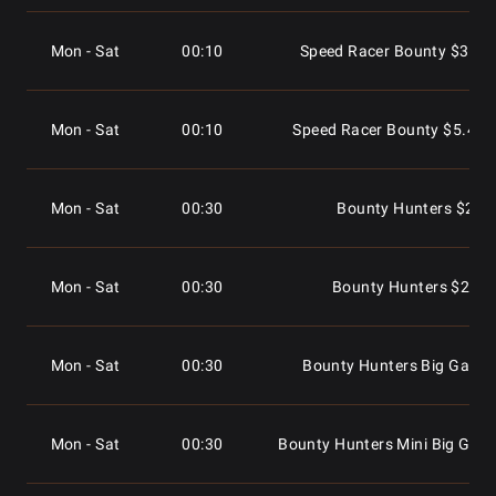
Mon - Sat
00:10
Speed Racer Bounty $32 [1
Sun
09:30
Bounty Hunters Sunday Big O
Mon - Sat
00:10
Speed Racer Bounty $5.40 [
Sun
10:30
Bounty Hunters Sunday Spec
Mon - Sat
00:30
Bounty Hunters $2.5
Sun
10:30
Bounty Hunters Sunday Speci
Mon - Sat
00:30
Bounty Hunters $21.6
Bounty Hunters Sunday Hyper
Sun
10:45
$3.20
Mon - Sat
00:30
Bounty Hunters Big Game
Bounty Hunters Sunday Specia
Sun
11:30
Max]
Mon - Sat
00:30
Bounty Hunters Mini Big Gam