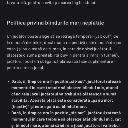
favorabilă, pentru a evita plasarea big blindului.
Politica privind blindurile mari neplătite
Un jucător poate alege să se retragă temporar („sit out”) de
la o masă de poker; dacă masa respectivă este o masă de joc
cash (și nu o masă de turneu, în care de obicei jucătorul
plătește o sumă prestabilită buy-in pentru a intra în turneu),
jucătorul poate fi obligat să plătească taxe suplimentare
pentru a relua jocul:
Dacă, în timp ce era în poziție „sit-out”, jucătorul ratează
momentul în care trebuie să plaseze blindul mic, atunci
când reia jocul jucătorul va trebui să plătească o sumă
stabilită. Această plată este considerată „pariu mort
(inactiv)” și este egală cu blindul mare.
Dacă, în timp ce era în poziție „sit-out”, jucătorul ratează
momentul în care trebuie să plaseze atât blindul mic, cât
și blindul mare, atunci când reia jocul jucătorul va trebui