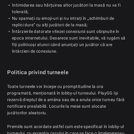
Intimidarea sau hărțuirea altor jucători la masă nu va fi
tolerată;
Nu spamați cu emoji-uri și nu intrați în „schimburi de
replici dure” cu alți jucători de la masă;
Întârzierile datorate vitezei conexiunii sunt obișnuite în
epoca internetului. Deoarece sunt inevitabile, vă rugăm să
fiți politicoși atunci când anunțați un jucător că are
întârzieri de conexiune.
Politica privind turneele
Toate turneele vor începe cu promptitudine la ora
programată, menționată în lobby-ul turneului. PlayGG își
rezervă dreptul de a amâna sau de a anula orice turneu fără
notificare prealabilă. Locurile la mese sunt alocate
jucătorilor aleatoriu.
Premiile sunt acordate astfel cum este specificat în lobby-ul
turneului, cu excepția cazului în care se face o înțelegeresau