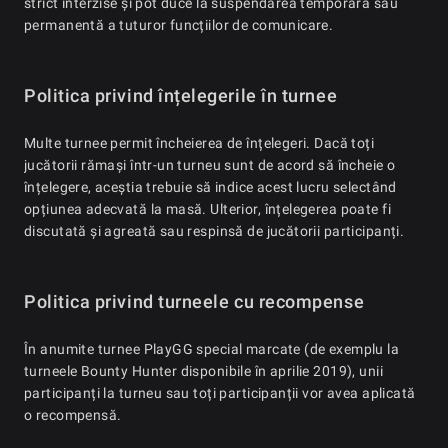
strict interzise și pot duce la suspendarea temporară sau
permanentă a tuturor funcțiilor de comunicare.
Politica privind înțelegerile în turnee
Multe turnee permit încheierea de înțelegeri. Dacă toți
jucătorii rămași într-un turneu sunt de acord să încheie o
înțelegere, aceștia trebuie să indice acest lucru selectând
opțiunea adecvată la masă. Ulterior, înțelegerea poate fi
discutată și agreată sau respinsă de jucătorii participanți.
Politica privind turneele cu recompense
În anumite turnee PlayGG special marcate (de exemplu la
turneele Bounty Hunter disponibile în aprilie 2019), unii
participanți la turneu sau toți participanții vor avea aplicată
o recompensă.