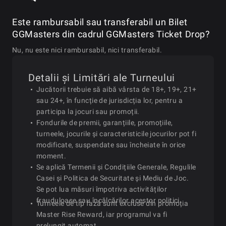
Este rambursabil sau transferabil un Bilet
2026-01-26
Mon
13:00
$25 GGMasters Double Stac
GGMasters din cadrul GGMasters Ticket Drop?
Nu, nu este nici rambursabil, nici transferabil.
$25 GGMasters Bounty 
2026-01-26
Mon
15:00
Special
Detalii și Limitări ale Turneului
Jucătorii trebuie să aibă vârsta de 18+, 19+, 21+
sau 24+, în funcție de jurisdicția lor, pentru a
2026-01-26
Mon
17:00
$25 GGMasters Classic S
participa la jocuri sau promoții.
Fondurile de premii, garanțiile, promoțiile,
turneele, jocurile și caracteristicile jocurilor pot fi
2026-01-26
Mon
19:00
$25 GGMasters Bounty S
modificate, suspendate sau încheiate în orice
moment.
Se aplică Termenii și Condițiile Generale, Regulile
2026-01-26
Mon
21:00
$25 GGMasters Bounty Turb
Casei și Politica de Securitate și Mediu de Joc.
Se pot lua măsuri împotriva activităților
frauduloase sau încălcărilor acestor politici.
Turneele de tip fază sunt excluse din promoția
2026-01-27
Tue
11:00
$25 GGMasters Asia Sp
Master Rise Reward, iar programul va fi
prelungit automat.