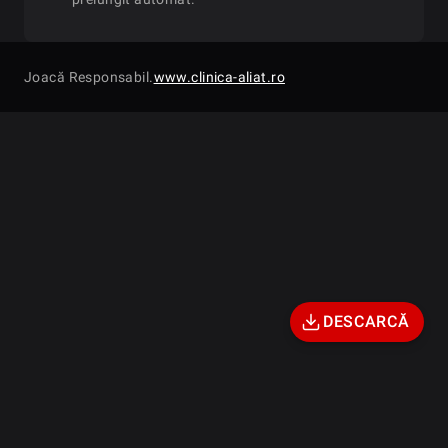
2026-01-27
Tue
13:00
$25 GGMasters Double Stac
Joacă Responsabil.
www.clinica-aliat.ro
$25 GGMasters Bounty 
2026-01-27
Tue
15:00
Special
2026-01-27
Tue
17:00
$25 GGMasters Classic S
2026-01-27
Tue
19:00
$25 GGMasters Bounty S
DESCARCĂ
2026-01-27
Tue
21:00
$25 GGMasters Bounty Turb
Site-ul PlayGG.ro este deținut și operat de către WindGG International
Limited, societate înmatriculată conform legii societăţilor comerciale
2026-01-28
Wed
11:00
$25 GGMasters Asia Sp
din Malta, cu sediul social în 2 Spinola Road, St. Julians STJ 3014,
Malta, număr de înregistrare C96895. Licența cu numarul: