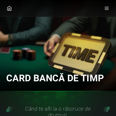
GGPOKER
CARD BANCĂ DE TIMP
Când te afli la o răscruce de
drumuri,