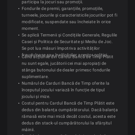
participa la jocuri sau promoții.
Fondurile de premii, garanțiile, promoțiile,
turneele, jocurile și caracteristicile jocurilor pot fi
modificate, suspendate sau încheiate în orice
moment.
Se aplică Termenii și Condițiile Generale, Regulile
Casei și Politica de Securitate și Mediu de Joc.
Se pot lua măsuri împotriva activităților
frauduloase sau încălcărilor acestor politici.
Când acțiunile din Cardul Bancă de Timp Plătit
nu sunt egale, jucătorii cei mai apropiați de
stânga butonului de dealer primesc fondurile
suplimentare.
Numărul de Carduri Bancă de Timp oferite la
începutul jocului variază în funcție de tipul
jocului și mize.
Costul pentru Cardul Bancă de Timp Plătit este
dedus din balanța cumpărătorului. Dacă balanța
rămasă este mai mică decât costul, acesta este
dedus din stack-ul cumpărătorului la sfârșitul
mâinii.