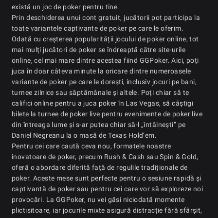
există un joc de poker pentru tine.
Prin deschiderea unui cont gratuit, jucătorii pot participa la
toate variantele captivante de poker pe care le oferim.
Odată cu creșterea popularității jocului de poker online, tot
mai mulți jucători de poker se îndreaptă către site-urile
online, cel mai mare dintre acestea fiind GGPoker. Aici, poți
juca în doar câteva minute la oricare dintre numeroasele
variante de poker pe care le dorești, inclusiv jocuri pe bani,
turnee zilnice sau săptămânale și altele. Poți chiar să te
califici online pentru a juca poker în Las Vegas, să câștigi
bilete la turnee de poker live pentru evenimente de poker live
din întreaga lume și s-ar putea chiar să-l „întâlnești” pe
Daniel Negreanu la o masă de Texas Hold’em.
Pentru cei care caută ceva nou, formatele noastre
inovatoare de poker, precum Rush & Cash sau Spin & Gold,
oferă o abordare diferită față de regulile tradiționale de
poker. Aceste mese sunt perfecte pentru o sesiune rapidă și
captivantă de poker sau pentru cei care vor să exploreze noi
provocări. La GGPoker, nu vei găsi niciodată momente
plictisitoare, iar jocurile mixte asigură distracție fără sfârșit,