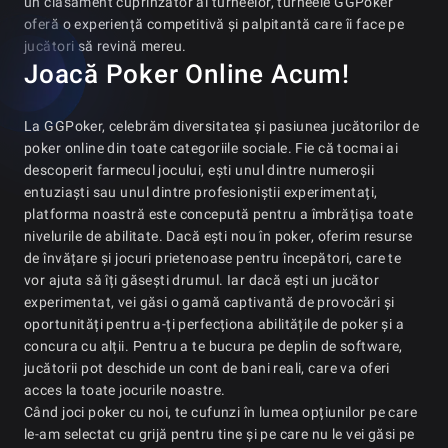
un clasament cuprinzător al turneelor, turneele GGPoker
oferă o experiență competitivă și palpitantă care îi face pe
jucători să revină mereu.
Joacă Poker Online Acum!
La GGPoker, celebrăm diversitatea și pasiunea jucătorilor de
poker online din toate categoriile sociale. Fie că tocmai ai
descoperit farmecul jocului, ești unul dintre numeroșii
entuziaști sau unul dintre profesioniștii experimentați,
platforma noastră este concepută pentru a îmbrățișa toate
nivelurile de abilitate. Dacă ești nou în poker, oferim resurse
de învățare și jocuri prietenoase pentru începători, care te
vor ajuta să îți găsești drumul. Iar dacă ești un jucător
experimentat, vei găsi o gamă captivantă de provocări și
oportunități pentru a-ți perfecționa abilitățile de poker și a
concura cu alții. Pentru a te bucura pe deplin de software,
jucătorii pot deschide un cont de bani reali, care va oferi
acces la toate jocurile noastre.
Când joci poker cu noi, te cufunzi în lumea opțiunilor pe care
le-am selectat cu grijă pentru tine și pe care nu le vei găsi pe