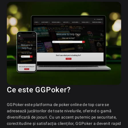
Ce este GGPoker?
GGPoker este platforma de poker online de top care se
adresează jucătorilor de toate nivelurile, oferind o gamă
diversificată de jocuri. Cu un accent puternic pe securitate,
corectitudine și satisfacția clienților, GGPoker a devenit rapid