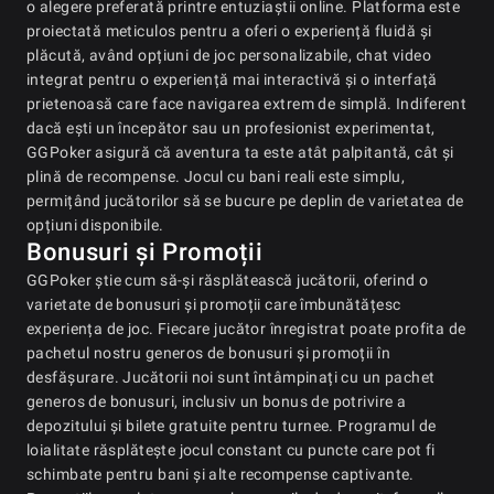
o alegere preferată printre entuziaștii online. Platforma este
proiectată meticulos pentru a oferi o experiență fluidă și
plăcută, având opțiuni de joc personalizabile, chat video
integrat pentru o experiență mai interactivă și o interfață
prietenoasă care face navigarea extrem de simplă. Indiferent
dacă ești un începător sau un profesionist experimentat,
GGPoker asigură că aventura ta este atât palpitantă, cât și
plină de recompense. Jocul cu bani reali este simplu,
permițând jucătorilor să se bucure pe deplin de varietatea de
opțiuni disponibile.
Bonusuri și Promoții
GGPoker știe cum să-și răsplătească jucătorii, oferind o
varietate de bonusuri și promoții care îmbunătățesc
experiența de joc. Fiecare jucător înregistrat poate profita de
pachetul nostru generos de bonusuri și promoții în
desfășurare. Jucătorii noi sunt întâmpinați cu un pachet
generos de bonusuri, inclusiv un bonus de potrivire a
depozitului și bilete gratuite pentru turnee. Programul de
loialitate răsplătește jocul constant cu puncte care pot fi
schimbate pentru bani și alte recompense captivante.