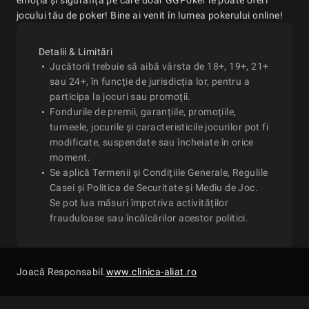
jocului tău de poker! Bine ai venit în lumea pokerului online!
Detalii & Limitări
Jucătorii trebuie să aibă vârsta de 18+, 19+, 21+
sau 24+, în funcție de jurisdicția lor, pentru a
participa la jocuri sau promoții.
Fondurile de premii, garanțiile, promoțiile,
turneele, jocurile și caracteristicile jocurilor pot fi
modificate, suspendate sau încheiate în orice
moment.
Se aplică Termenii și Condițiile Generale, Regulile
Casei și Politica de Securitate și Mediu de Joc.
Se pot lua măsuri împotriva activităților
frauduloase sau încălcărilor acestor politici.
Joacă Responsabil.
www.clinica-aliat.ro