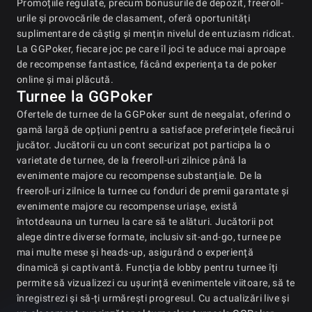
Promoțiile regulate, precum bonusurile de depozit, freeroll-
urile și provocările de clasament, oferă oportunități
suplimentare de câștig și mențin nivelul de entuziasm ridicat.
La GGPoker, fiecare joc pe care îl joci te aduce mai aproape
de recompense fantastice, făcând experiența ta de poker
online și mai plăcută.
Turnee la GGPoker
Ofertele de turnee de la GGPoker sunt de neegalat, oferind o
gamă largă de opțiuni pentru a satisface preferințele fiecărui
jucător. Jucătorii cu un cont securizat pot participa la o
varietate de turnee, de la freeroll-uri zilnice până la
evenimente majore cu recompense substanțiale. De la
freeroll-uri zilnice la turnee cu fonduri de premii garantate și
evenimente majore cu recompense uriașe, există
întotdeauna un turneu la care să te alături. Jucătorii pot
alege dintre diverse formate, inclusiv sit-and-go, turnee pe
mai multe mese și heads-up, asigurând o experiență
dinamică și captivantă. Funcția de lobby pentru turnee îți
permite să vizualizezi cu ușurință evenimentele viitoare, să te
înregistrezi și să-ți urmărești progresul. Cu actualizări live și