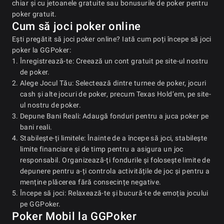
chiar și cu jetoanele gratuite sau bonusurile de poker pentru
poker gratuit.
Cum să joci poker online
Ești pregătit să joci poker online? Iată cum poți începe să joci
poker la GGPoker:
Înregistrează-te: Creează un cont gratuit pe site-ul nostru
de poker.
Alege Jocul Tău: Selectează dintre turnee de poker, jocuri
cash și alte jocuri de poker, precum Texas Hold’em, pe site-
ul nostru de poker.
Depune Bani Reali: Adaugă fonduri pentru a juca poker pe
bani reali.
Stabilește-ți limitele: Înainte de a începe să joci, stabilește
limite financiare și de timp pentru a asigura un joc
responsabil. Organizează-ți fondurile și folosește limite de
depunere pentru a-ți controla activitățile de joc și pentru a
menține plăcerea fără consecințe negative.
Începe să joci: Relaxează-te și bucură-te de emoția jocului
pe GGPoker.
Poker Mobil la GGPoker