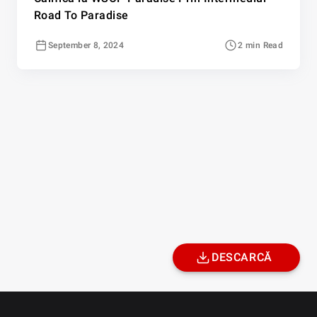
Road To Paradise
September 8, 2024
2 min Read
DESCARCĂ
Site-ul PlayGG.ro este deținut și operat de către WindGG International