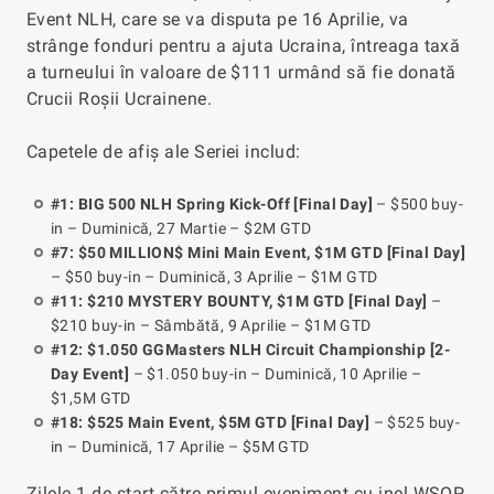
Event NLH, care se va disputa pe 16 Aprilie, va
strânge fonduri pentru a ajuta Ucraina, întreaga taxă
a turneului în valoare de $111 urmând să fie donată
Crucii Roșii Ucrainene.
Capetele de afiș ale Seriei includ:
#1: BIG 500 NLH Spring Kick-Off [Final Day]
– $500 buy-
in – Duminică, 27 Martie – $2M GTD
#7: $50 MILLION$ Mini Main Event, $1M GTD [Final Day]
– $50 buy-in – Duminică, 3 Aprilie – $1M GTD
#11: $210 MYSTERY BOUNTY, $1M GTD [Final Day]
–
$210 buy-in – Sâmbătă, 9 Aprilie – $1M GTD
#12: $1.050 GGMasters NLH Circuit Championship [2-
Day Event]
– $1.050 buy-in – Duminică, 10 Aprilie –
$1,5M GTD
#18: $525 Main Event, $5M GTD [Final Day]
– $525 buy-
in – Duminică, 17 Aprilie – $5M GTD
Zilele 1 de start către primul eveniment cu inel WSOP