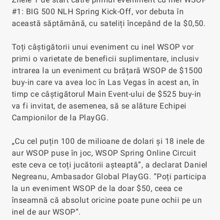
#1: BIG 500 NLH Spring Kick-Off, vor debuta în
această săptămână, cu sateliți începând de la $0,50.
Toți câștigătorii unui eveniment cu inel WSOP vor
primi o varietate de beneficii suplimentare, inclusiv
intrarea la un eveniment cu brățară WSOP de $1500
buy-in care va avea loc în Las Vegas în acest an, în
timp ce câștigătorul Main Event-ului de $525 buy-in
va fi invitat, de asemenea, să se alăture Echipei
Campionilor de la PlayGG.
„Cu cel puțin 100 de milioane de dolari și 18 inele de
aur WSOP puse în joc, WSOP Spring Online Circuit
este ceva ce toți jucătorii așteaptă”, a declarat Daniel
Negreanu, Ambasador Global PlayGG. ”Poți participa
la un eveniment WSOP de la doar $50, ceea ce
înseamnă că absolut oricine poate pune ochii pe un
inel de aur WSOP”.