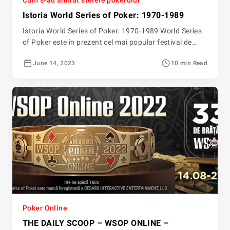
Cum s-au aliniat stelele pokerului
Istoria World Series of Poker: 1970-1989
Istoria World Series of Poker: 1970-1989 World Series
of Poker este în prezent cel mai popular festival de
poker din lume. Cu milioane de dolari puși la bătaie an
June 14, 2023
10 min Read
de an, această serie legendară de turnee de poker,
evenimente cu brățări și jocuri de cash reprezintă
paradisul jucătorilor de poker. Organizată în Las
Vegas, World […]
Poker Online
THE DAILY SCOOP – WSOP ONLINE –