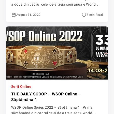
a doua din cadrul celei de-a treia serii anuale World
Series of Poker Online (WSOP-O), cel mai prestigios
August 31, 2022
7 min Read
festival de poker din lume găzduit de PlayGG, cea mai
mare cameră de poker, a fost finalizată. De la ultimul
nostru raport despre acest eveniment, au fost
acordate alte […]
Serii Online
THE DAILY SCOOP – WSOP Online –
Săptămâna 1
WSOP Online Series 2022 – Săptămâna 1 Prima
săptămână din cadrul celei de a treia ediții World