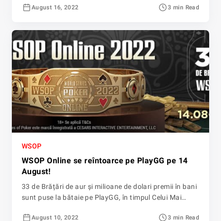
August 16, 2022
3 min Read
lume la cea mai mare cameră de poker online.
Programată să se desfășoare din 14 august până pe
27 septembrie, WSOP Online Bracelet Series
găzduiește un total […]
WSOP
WSOP Online se reîntoarce pe PlayGG pe 14
August!
33 de Brățări de aur și milioane de dolari premii în bani
sunt puse la bătaie pe PlayGG, în timpul Celui Mai
Mare Festival de Poker Online din Lume Main Event-ul
August 10, 2022
3 min Read
WSOP Online de pe PlayGG va avea la această ediție