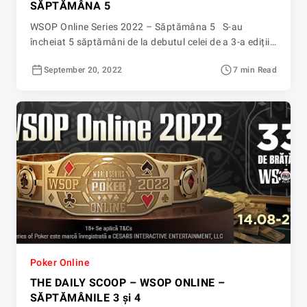
SĂPTĂMÂNA 5
WSOP Online Series 2022 – Săptămâna 5 S-au
încheiat 5 săptămâni de la debutul celei de a 3-a ediții
anuale World Series of Poker Online (WSOP-O), cel mai
September 20, 2022
7 min Read
prestigios festival de poker, pe PlayGG, cea mai mare
cameră de poker din lume. Dacă ați ratat până acum
evenimentele noastre din program, nu este totul […]
Poker Online
THE DAILY SCOOP – WSOP ONLINE –
SĂPTĂMÂNILE 3 și 4