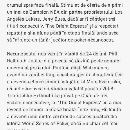
drumul spre faza finală. Stimulat de oferta de a primi
un Inel de Campion NBA din partea proprietarului Los
Angeles Lakers, Jerry Buss, dacă ar fi câștigat trei
titluri consecutiv, ‘The Orient Express’ și-a respectat
reputația și a ajuns până în etapa finală, unde avea
să înfrunte un tânăr jucător de poker necunoscut.
Necunoscutul nou venit în vârstă de 24 de ani, Phil
Hellmuth Junior, era pe cale să devină peste noapte
un erou al pokerului. Purtând căști Walkman și
având un zâmbet larg, acest magician al matematicii
a devenit cel mai tânăr câștigător al Main Event-ului,
record care avea să rămână valabil până în 2008.
Triumful lui Hellmuth l-a privat pe Chan de trei
victorii consecutive, iar ‘The Orient Express’ nu a mai
revenit de atunci la masa finală. Între timp, Hellmuth
a devenit unul dintre cei mai de succes jucători din
istoria World Series of Poker, dacă nu chiar cel mai