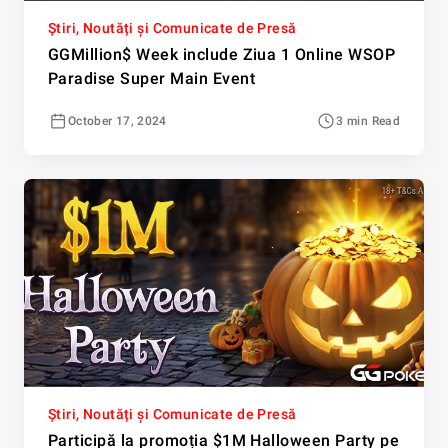
Știri, Noutăți și Comunicate de Presă
GGMillion$ Week include Ziua 1 Online WSOP
Paradise Super Main Event
October 17, 2024
3 min Read
Știri, Noutăți și Comunicate de Presă
Participă la promoția $1M Halloween Party pe