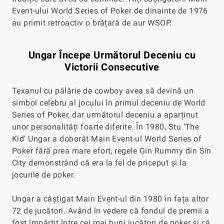
Event-ului World Series of Poker de dinainte de 1976
au primit retroactiv o brățară de aur WSOP.
Ungar Începe Următorul Deceniu cu
Victorii Consecutive
Texanul cu pălărie de cowboy avea să devină un
simbol celebru al jocului în primul deceniu de World
Series of Poker, dar următorul deceniu a aparținut
unor personalități foarte diferite. În 1980, Stu ‘The
Kid’ Ungar a doborât Main Event-ul World Series of
Poker fără prea mare efort, regele Gin Rummy din Sin
City demonstrând că era la fel de priceput și la
jocurile de poker.
Ungar a câștigat Main Event-ul din 1980 în fața altor
72 de jucători. Având în vedere că fondul de premii a
fost împărțit între cei mai buni jucători de poker și că