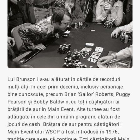
Lui Brunson i s-au alăturat în cărțile de recorduri
mulți alții în acel prim deceniu, inclusiv personaje
bine cunoscute, precum Brian ‘Sailor’ Roberts, Puggy
Pearson și Bobby Baldwin, cu toții câștigători ai
brățării de aur în Main Event. Alte turnee au fost
adăugate în cele din urmă în program, alături de
jocuri de cash. Brățara de aur pentru câștigătorii
Main Event-ului WSOP a fost introdusă în 1976,
tradiție care avea să continue. Toți câștigătorii Main