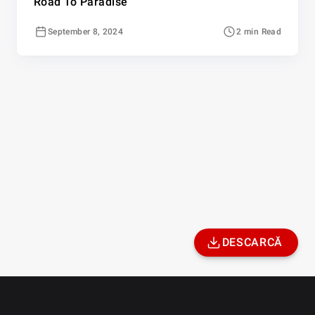
Road To Paradise
September 8, 2024
2 min Read
DESCARCĂ
Site-ul PlayGG.ro este deținut și operat de către WindGG International
Limited, societate înmatriculată conform legii societăţilor comerciale