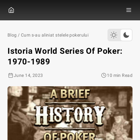
GGPOKER
Blog
/
Cum s-au aliniat stelele pokerului
Istoria World Series Of Poker:
1970-1989
June 14, 2023
10 min Read