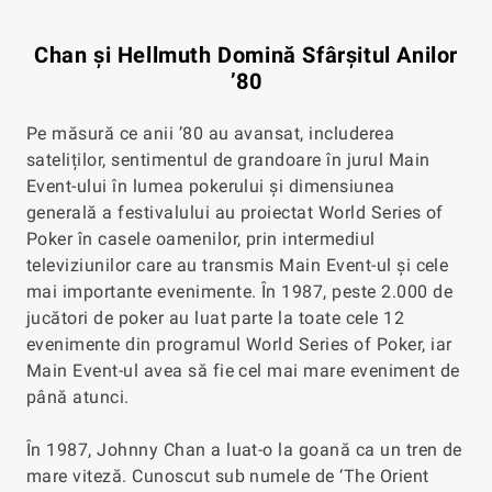
Chan și Hellmuth Domină Sfârșitul Anilor
’80
Pe măsură ce anii ’80 au avansat, includerea
sateliților, sentimentul de grandoare în jurul Main
Event-ului în lumea pokerului și dimensiunea
generală a festivalului au proiectat World Series of
Poker în casele oamenilor, prin intermediul
televiziunilor care au transmis Main Event-ul și cele
mai importante evenimente. În 1987, peste 2.000 de
jucători de poker au luat parte la toate cele 12
evenimente din programul World Series of Poker, iar
Main Event-ul avea să fie cel mai mare eveniment de
până atunci.
În 1987, Johnny Chan a luat-o la goană ca un tren de
mare viteză. Cunoscut sub numele de ‘The Orient