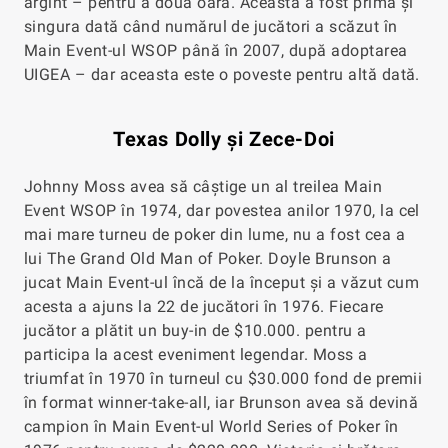
argint – pentru a doua oară. Aceasta a fost prima și
singura dată când numărul de jucători a scăzut în
Main Event-ul WSOP până în 2007, după adoptarea
UIGEA – dar aceasta este o poveste pentru altă dată.
Texas Dolly și Zece-Doi
Johnny Moss avea să câștige un al treilea Main
Event WSOP în 1974, dar povestea anilor 1970, la cel
mai mare turneu de poker din lume, nu a fost cea a
lui The Grand Old Man of Poker. Doyle Brunson a
jucat Main Event-ul încă de la început și a văzut cum
acesta a ajuns la 22 de jucători în 1976. Fiecare
jucător a plătit un buy-in de $10.000. pentru a
participa la acest eveniment legendar. Moss a
triumfat în 1970 în turneul cu $30.000 fond de premii
în format winner-take-all, iar Brunson avea să devină
campion în Main Event-ul World Series of Poker în