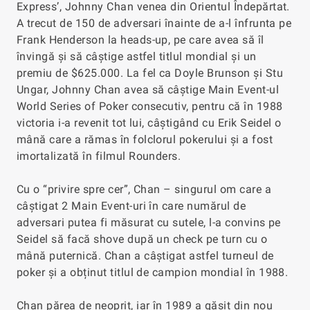
Express’, Johnny Chan venea din Orientul Îndepărtat.
A trecut de 150 de adversari înainte de a-l înfrunta pe
Frank Henderson la heads-up, pe care avea să îl
învingă și să câștige astfel titlul mondial și un
premiu de $625.000. La fel ca Doyle Brunson și Stu
Ungar, Johnny Chan avea să câștige Main Event-ul
World Series of Poker consecutiv, pentru că în 1988
victoria i-a revenit tot lui, câștigând cu Erik Seidel o
mână care a rămas în folclorul pokerului și a fost
imortalizată în filmul Rounders.
Cu o “privire spre cer”, Chan – singurul om care a
câștigat 2 Main Event-uri în care numărul de
adversari putea fi măsurat cu sutele, l-a convins pe
Seidel să facă shove după un check pe turn cu o
mână puternică. Chan a câștigat astfel turneul de
poker și a obținut titlul de campion mondial în 1988.
Chan părea de neoprit, iar în 1989 a găsit din nou