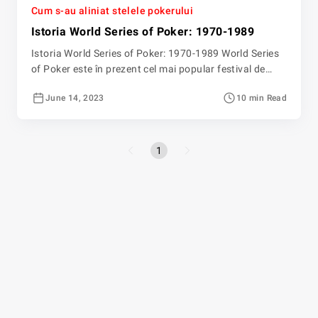
Cum s-au aliniat stelele pokerului
Istoria World Series of Poker: 1970-1989
Istoria World Series of Poker: 1970-1989 World Series
of Poker este în prezent cel mai popular festival de
poker din lume. Cu milioane de dolari puși la bătaie an
June 14, 2023
10 min Read
de an, această serie legendară de turnee de poker,
evenimente cu brățări și jocuri de cash reprezintă
paradisul jucătorilor de poker. Organizată în Las
Vegas, World […]
1