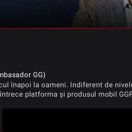
mbasador GG)
l înapoi la oameni. Indiferent de nivelul
e întrece platforma și produsul mobil GG