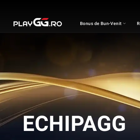
GGPOKER
Bonus de Bun-Venit
R
ECHIPAGG