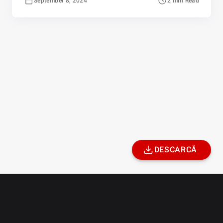
September 8, 2024
2 min Read
DESCARCĂ
Site-ul PlayGG.ro este deținut și operat de către WindGG International
Limited, societate înmatriculată conform legii societăţilor comerciale
din Malta, cu sediul social în 2 Spinola Road, St. Julians STJ 3014,
Malta, număr de înregistrare C96895. Licența cu numarul:
L1233892W001533
emisa de catre Oficiul Național pentru Jocuri de