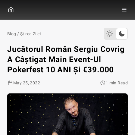
GGPOKER
Blog
/
Știrea Zilei
Jucătorul Român Sergiu Covrig
A Câștigat Main Event-Ul
Pokerfest 10 ANI Și €39.000
May 25, 2022
1 min Read