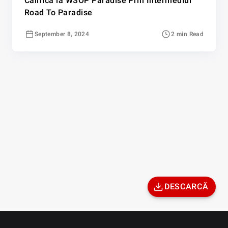
Califica la WSOP Paradise Prin Intermediul
Road To Paradise
September 8, 2024
2 min Read
DESCARCĂ
Site-ul PlayGG.ro este deținut și operat de către WindGG International