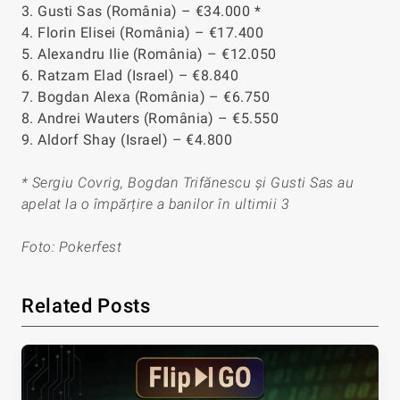
3. Gusti Sas (România) – €34.000 *
4. Florin Elisei (România) – €17.400
5. Alexandru Ilie (România) – €12.050
6. Ratzam Elad (Israel) – €8.840
7. Bogdan Alexa (România) – €6.750
8. Andrei Wauters (România) – €5.550
9. Aldorf Shay (Israel) – €4.800
* Sergiu Covrig, Bogdan Trifănescu și Gusti Sas au
apelat la o împărțire a banilor în ultimii 3
Foto: Pokerfest
Related Posts