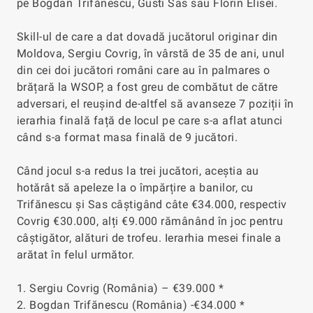
pe Bogdan Trifănescu, Gusti Sas sau Florin Elisei.
Skill-ul de care a dat dovadă jucătorul originar din
Moldova, Sergiu Covrig, în vârstă de 35 de ani, unul
din cei doi jucători români care au în palmares o
brățară la WSOP, a fost greu de combătut de către
adversari, el reușind de-altfel să avanseze 7 poziții în
ierarhia finală față de locul pe care s-a aflat atunci
când s-a format masa finală de 9 jucători.
Când jocul s-a redus la trei jucători, aceștia au
hotărât să apeleze la o împărțire a banilor, cu
Trifănescu și Sas câștigând câte €34.000, respectiv
Covrig €30.000, alți €9.000 rămânând în joc pentru
câștigător, alături de trofeu. Ierarhia mesei finale a
arătat în felul următor.
1. Sergiu Covrig (România) – €39.000 *
2. Bogdan Trifănescu (România) -€34.000 *