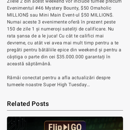
Zilele 2 din acest weekend vor include turnee precum
Evenimentul #46 Mystery Bounty, $50 Omaholic
MILLION$ sau Mini Main Event-ul $50 MILLION$.
Numai aceste 3 evenimente oferă în prezent peste
150 de zile 1 și numeroși sateliți de calificare. Nu
rata șansa de a le juca! Cu cât te califici mai
devreme, cu atât vei avea mai mult timp pentru a te
pregăti pentru bătăliile epice din weekend și pentru a
câștiga o parte din cei $35.000.000 garantați în
această săptămână.
Rămâi conectat pentru a afla actualizări despre
turneele noastre Super High Tuesday…
Related Posts