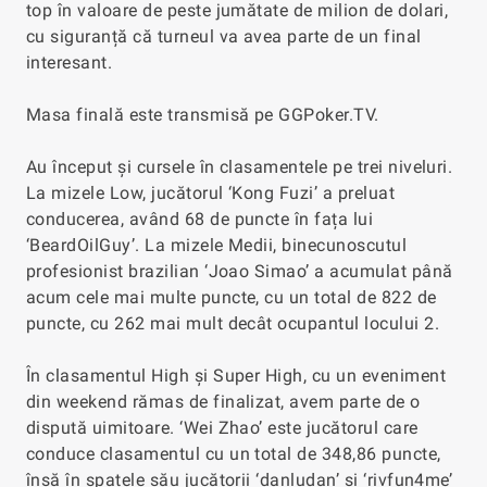
top în valoare de peste jumătate de milion de dolari,
cu siguranță că turneul va avea parte de un final
interesant.
Masa finală este transmisă pe GGPoker.TV.
Au început și cursele în clasamentele pe trei niveluri.
La mizele Low, jucătorul ‘Kong Fuzi’ a preluat
conducerea, având 68 de puncte în fața lui
‘BeardOilGuy’. La mizele Medii, binecunoscutul
profesionist brazilian ‘Joao Simao’ a acumulat până
acum cele mai multe puncte, cu un total de 822 de
puncte, cu 262 mai mult decât ocupantul locului 2.
În clasamentul High și Super High, cu un eveniment
din weekend rămas de finalizat, avem parte de o
dispută uimitoare. ‘Wei Zhao’ este jucătorul care
conduce clasamentul cu un total de 348,86 puncte,
însă în spatele său jucătorii ‘danludan’ și ‘rivfun4me’