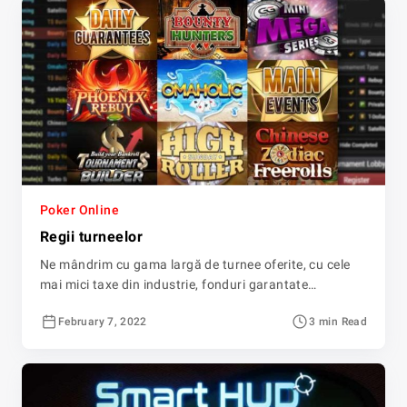
PlayGG nu vrea să schimbe […]
Poker Online
Regii turneelor
Ne mândrim cu gama largă de turnee oferite, cu cele
mai mici taxe din industrie, fonduri garantate
avantajoase și variante care nu se mai găsesc
February 7, 2022
3 min Read
altundeva. PlayGG este noua ta casă pentru acțiuni de
top la turnee. Iată o previzualizare a ceea ce vei găsi în
ofertă: Garantate zilnice: Este exact așa cum ai citit.
[…]