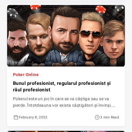
care nu […]
Poker Online
Bunul profesionist, regularul profesionist și
răul profesionist
Pokerul este un joc în care se va câștiga sau se va
pierde. Întotdeauna vor exista câștigători și învinși.
Majoritatea câștigătorilor consecvenți se vor
February 8, 2022
3 min Read
transforma în cele din urmă în profesioniști de poker.
Această apariție naturală a jucătorilor profesioniști de
poker a avut loc încă de când a apărut pokerul.