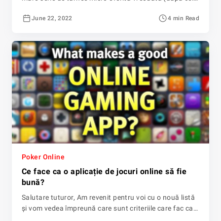
mai bune cercetări ale noastre) în pokerul online.
June 22, 2022
4 min Read
Bineînțeles, această mega serie micro este oferită la
GG, cea mai mare cameră de poker din lume. Cu peste
$5.000.000 care vor fi câștigați în aproape 200 de
turnee și […]
Poker Online
Ce face ca o aplicație de jocuri online să fie
bună?
Salutare tuturor, Am revenit pentru voi cu o nouă listă
și vom vedea împreună care sunt criteriile care fac ca o
aplicație de jocuri să fie bună. Mergând pe traseul